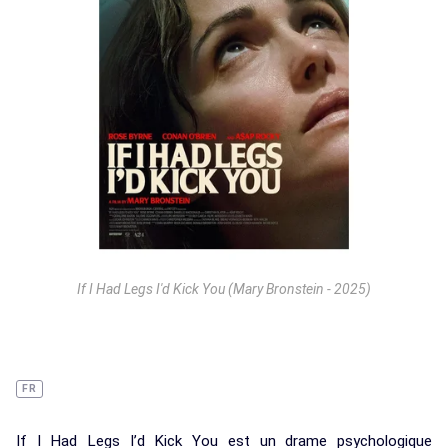
If I Had Legs I'd Kick You (Mary Bronstein - 2025)
FR
If I Had Legs I’d Kick You est un drame psychologique