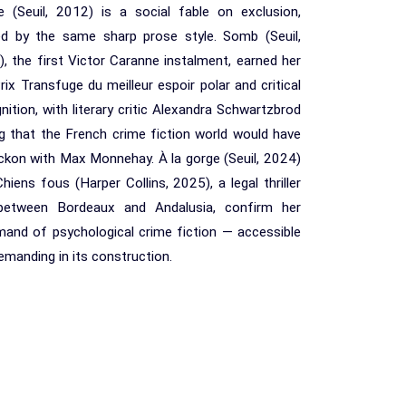
e (Seuil, 2012) is a social fable on exclusion,
ied by the same sharp prose style. Somb (Seuil,
, the first Victor Caranne instalment, earned her
rix Transfuge du meilleur espoir polar and critical
nition, with literary critic Alexandra Schwartzbrod
g that the French crime fiction world would have
ckon with Max Monnehay. À la gorge (Seuil, 2024)
hiens fous (Harper Collins, 2025), a legal thriller
between Bordeaux and Andalusia, confirm her
and of psychological crime fiction — accessible
emanding in its construction.