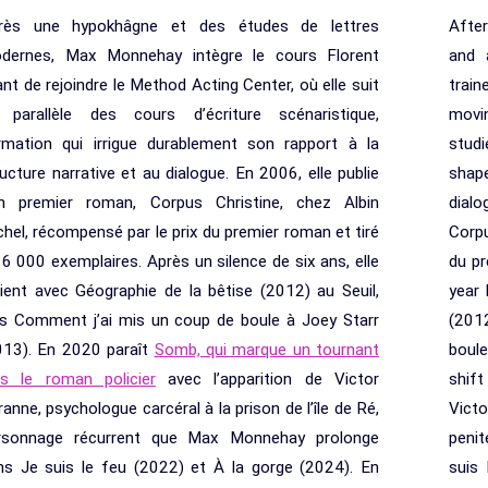
rès une hypokhâgne et des études de lettres
Afte
dernes, Max Monnehay intègre le cours Florent
and 
nt de rejoindre le Method Acting Center, où elle suit
trai
 parallèle des cours d’écriture scénaristique,
movi
rmation qui irrigue durablement son rapport à la
studi
ucture narrative et au dialogue. En 2006, elle publie
shap
n premier roman, Corpus Christine, chez Albin
dial
chel, récompensé par le prix du premier roman et tiré
Corpu
16 000 exemplaires. Après un silence de six ans, elle
du pr
vient avec Géographie de la bêtise (2012) au Seuil,
year 
is Comment j’ai mis un coup de boule à Joey Starr
(2012
013). En 2020 paraît
Somb, qui marque un tournant
boul
rs le roman policier
avec l’apparition de Victor
shif
anne, psychologue carcéral à la prison de l’île de Ré,
Victo
rsonnage récurrent que Max Monnehay prolonge
penit
ns Je suis le feu (2022) et À la gorge (2024). En
suis