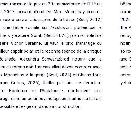
mier roman et le prix du 20e anniversaire de l’Été du
bêtis
vre 2007, posant d’emblée Max Monnehay comme
carr
 voix à suivre. Géographie de la bêtise (Seuil, 2012)
2020)
t une fable sociale sur l’exclusion, portée par le
the P
me style acéré. Somb (Seuil, 2020), premier volet de
recog
 série Victor Caranne, lui vaut le prix Transfuge du
notin
lleur espoir polar et la reconnaissance de la critique
to re
écialisée, Alexandra Schwartzbrod notant que le
and C
ieu du roman noir français allait devoir compter avec
set 
x Monnehay. À la gorge (Seuil, 2024) et Chiens fous
comm
rper Collins, 2025), thriller judiciaire se déroulant
yet d
tre Bordeaux et l’Andalousie, confirment son
crage dans un polar psychologique maîtrisé, à la fois
cessible et exigeant dans sa construction.