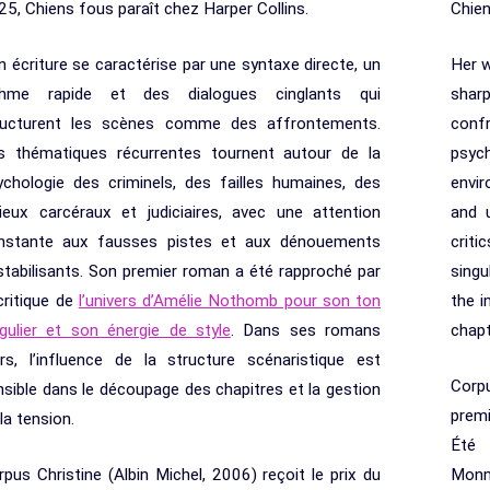
25, Chiens fous paraît chez Harper Collins.
Chien
n écriture se caractérise par une syntaxe directe, un
Her w
thme rapide et des dialogues cinglants qui
shar
ructurent les scènes comme des affrontements.
conf
s thématiques récurrentes tournent autour de la
psyc
ychologie des criminels, des failles humaines, des
envir
lieux carcéraux et judiciaires, avec une attention
and 
nstante aux fausses pistes et aux dénouements
crit
stabilisants. Son premier roman a été rapproché par
singu
critique de
l’univers d’Amélie Nothomb pour son ton
the i
ngulier et son énergie de style
. Dans ses romans
chap
irs, l’influence de la structure scénaristique est
Corpu
nsible dans le découpage des chapitres et la gestion
prem
la tension.
Été 
rpus Christine (Albin Michel, 2006) reçoit le prix du
Monn