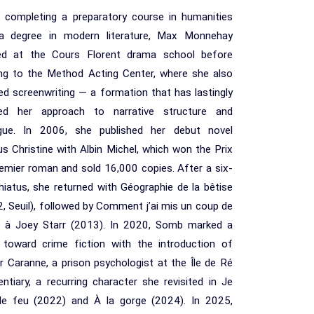
r completing a preparatory course in humanities
a degree in modern literature, Max Monnehay
ned at the Cours Florent drama school before
ng to the Method Acting Center, where she also
ed screenwriting — a formation that has lastingly
ed her approach to narrative structure and
ogue. In 2006, she published her debut novel
s Christine with Albin Michel, which won the Prix
emier roman and sold 16,000 copies. After a six-
hiatus, she returned with Géographie de la bêtise
, Seuil), followed by Comment j’ai mis un coup de
e à Joey Starr (2013). In 2020, Somb marked a
t toward crime fiction with the introduction of
r Caranne, a prison psychologist at the Île de Ré
entiary, a recurring character she revisited in Je
 le feu (2022) and À la gorge (2024). In 2025,