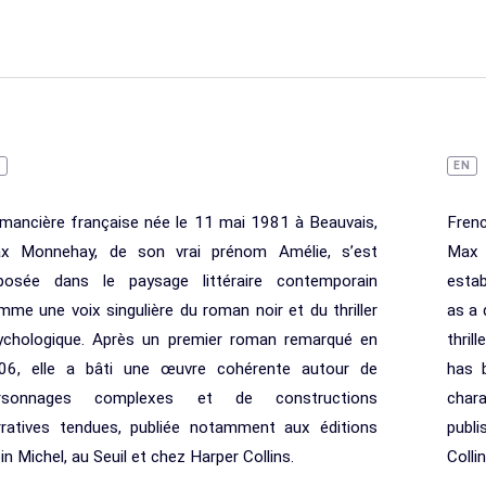
R
EN
mancière française née le 11 mai 1981 à Beauvais,
Fren
x Monnehay, de son vrai prénom Amélie, s’est
Max 
posée dans le paysage littéraire contemporain
estab
mme une voix singulière du roman noir et du thriller
as a 
ychologique. Après un premier roman remarqué en
thril
06, elle a bâti une œuvre cohérente autour de
has 
rsonnages complexes et de constructions
char
rratives tendues, publiée notamment aux éditions
publi
in Michel, au Seuil et chez Harper Collins.
Collin