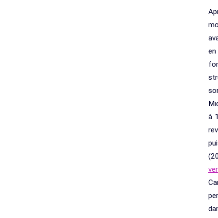
Ap
mo
ava
en
fo
str
so
Mi
à 
re
pu
(2
ve
Car
pe
da