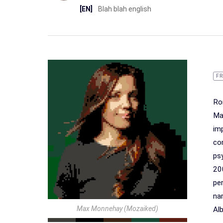
[EN]
Blah blah english
F
Ro
Ma
im
co
ps
20
pe
na
Max Monnehay (Mozaiked)
Alb