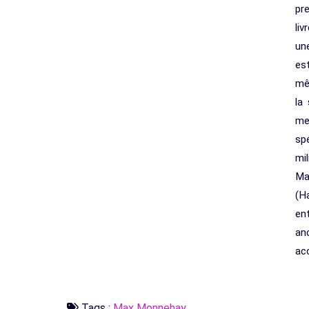
pre
li
une
es
mê
la
mei
sp
mil
Ma
(Ha
en
an
ac
Tags :
Max Monnehay