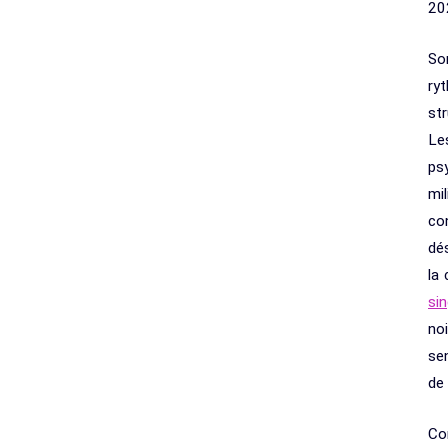
20
So
ry
st
Le
ps
mi
co
dé
la 
si
no
se
de 
Co