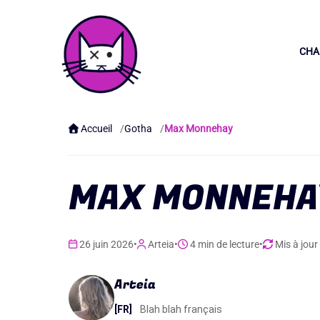
to
content
CHA
Accueil
Gotha
Max Monnehay
MAX MONNEHA
26 juin 2026
•
Arteia
•
4 min de lecture
•
Mis à jour
Arteia
[FR]
Blah blah français